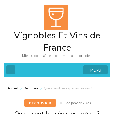
Aller
au
contenu
(Pressez
Vignobles Et Vins de
Entrée)
France
Mieux connaître pour mieux apprécier
MENU
>
>
Accueil
Découvrir
Quels sont les cépages corses ?
22 janvier 2023
DÉCOUVRIR
Quels sont les cépages corses ?