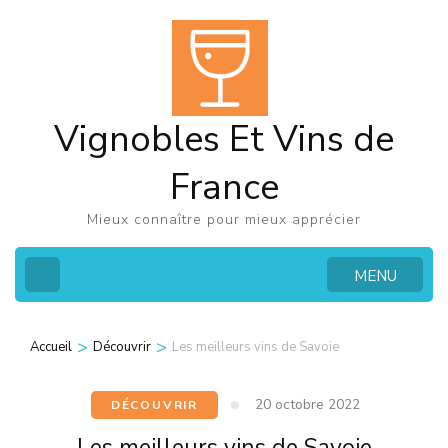
Aller
au
contenu
(Pressez
Vignobles Et Vins de
Entrée)
France
Mieux connaître pour mieux apprécier
MENU
>
>
Accueil
Découvrir
Les meilleurs vins de Savoie
20 octobre 2022
DÉCOUVRIR
Les meilleurs vins de Savoie