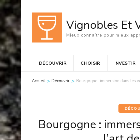
Aller
au
Vignobles Et 
contenu
(Pressez
Mieux connaître pour mieux appr
Entrée)
DÉCOUVRIR
CHOISIR
INVESTIR
>
>
Accueil
Découvrir
Bourgogne : immersion dans les vend
DÉCOU
Bourgogne : immers
l’art de