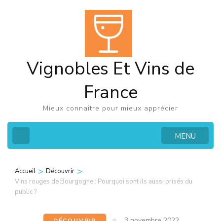
Aller
au
contenu
(Pressez
Vignobles Et Vins de
Entrée)
France
Mieux connaître pour mieux apprécier
MENU
>
>
Accueil
Découvrir
Vins rouges de Bourgogne : Pourquoi sont ils aussi prisés du
public ?
3 novembre 2022
DÉCOUVRIR