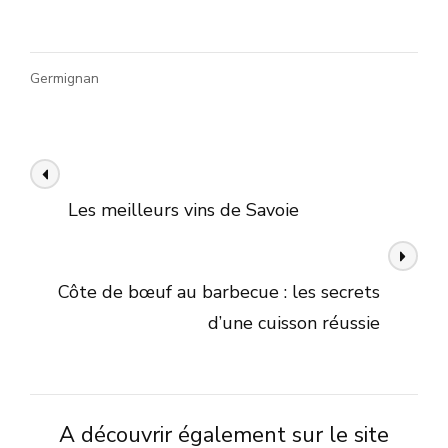
Germignan
Navigation
Article précédent
des
Les meilleurs vins de Savoie
articles
Article suivant
Côte de bœuf au barbecue : les secrets
d’une cuisson réussie
A découvrir également sur le site