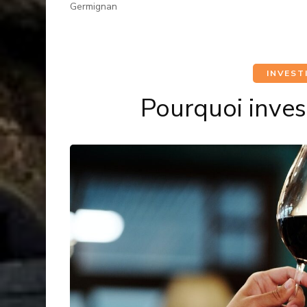
Germignan
INVEST
Pourquoi invest