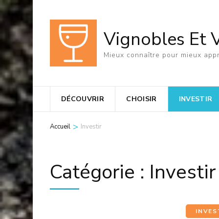
Aller
au
Vignobles Et 
contenu
(Pressez
Mieux connaître pour mieux appr
Entrée)
DÉCOUVRIR
CHOISIR
INVESTIR
>
Accueil
Investir
Catégorie :
Investir
INVES