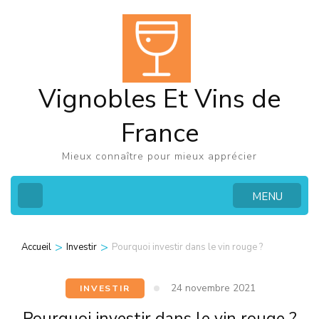
Aller
au
contenu
(Pressez
Vignobles Et Vins de
Entrée)
France
Mieux connaître pour mieux apprécier
MENU
>
>
Accueil
Investir
Pourquoi investir dans le vin rouge ?
24 novembre 2021
INVESTIR
Pourquoi investir dans le vin rouge ?