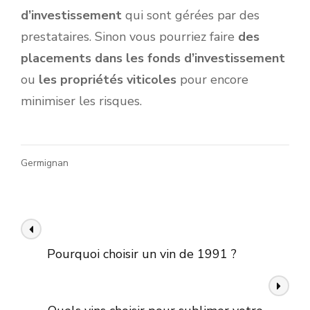
d’investissement
qui sont gérées par des
prestataires. Sinon vous pourriez faire
des
placements dans les fonds d’investissement
ou
les propriétés viticole
s
pour encore
minimiser les risques.
Germignan
Navigation
Article précédent
des
Pourquoi choisir un vin de 1991 ?
articles
Article suivant