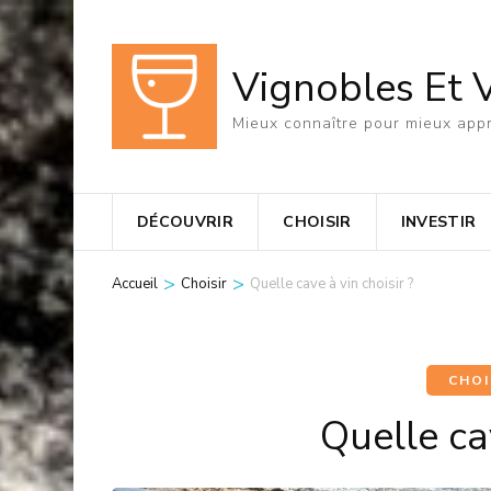
Aller
au
Vignobles Et 
contenu
(Pressez
Mieux connaître pour mieux appr
Entrée)
DÉCOUVRIR
CHOISIR
INVESTIR
>
>
Accueil
Choisir
Quelle cave à vin choisir ?
CHOI
Quelle cav