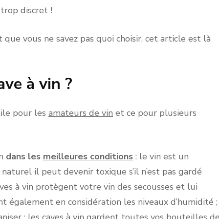
rop discret !
t que vous ne savez pas quoi choisir, cet article est là
ve à vin ?
tile pour les
amateurs de vin
et ce pour plusieurs
n
dans les
meilleures conditions
: le vin est un
aturel il peut devenir toxique s’il n’est pas gardé
es à vin protègent votre vin des secousses et lui
t également en considération les niveaux d’humidité ;
niser : les caves à vin gardent toutes vos bouteilles d