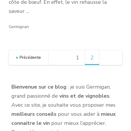
côte de bœuf. En effet, le vin rehausse la
saveur …
Germignan
Pagination
1
Page
2
Page
Précédente
des
publications
Bienvenue sur ce blog
: je suis Germigan,
grand passionné de
vins et de vignobles
.
Avec ce site, je souhaite vous proposer mes
meilleurs conseils
pour vous aider à
mieux
connaitre le vin
pour mieux l’apprécier.