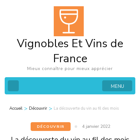
Aller
au
contenu
(Pressez
Vignobles Et Vins de
Entrée)
France
Mieux connaître pour mieux apprécier
MENU
>
>
Accueil
Découvrir
La découverte du vin au fil des mois
4 janvier 2022
DÉCOUVRIR
La découverte du vin au fil des mois