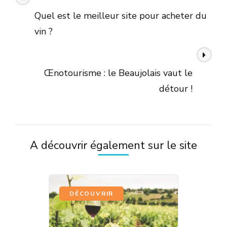
des
Quel est le meilleur site pour acheter du
articles
vin ?
Article suivant
Œnotourisme : le Beaujolais vaut le
détour !
A découvrir également sur le site
DÉCOUVRIR