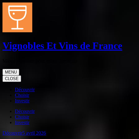
Aller
au
contenu
(Pressez
Entrée)
Vignobles Et Vins de France
Mieux connaître pour mieux apprécier
MENU
CLOSE
Découvrir
Choisir
Investir
Découvrir
Choisir
Investir
Découvrir
5 avril 2026