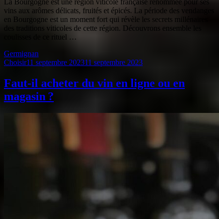
La Bourgogne est une région viticole française renommée pour ses
vins aux arômes délicats, fruités et épicés. La période des vendanges
en Bourgogne est un moment fort qui révèle les secrets millénaires
des traditions viticoles de cette région. Découvrons ensemble les
coulisses de ce rituel …
Germignan
Choisir
11 septembre 2023
11 septembre 2023
Faut-il acheter du vin en ligne ou en
magasin ?