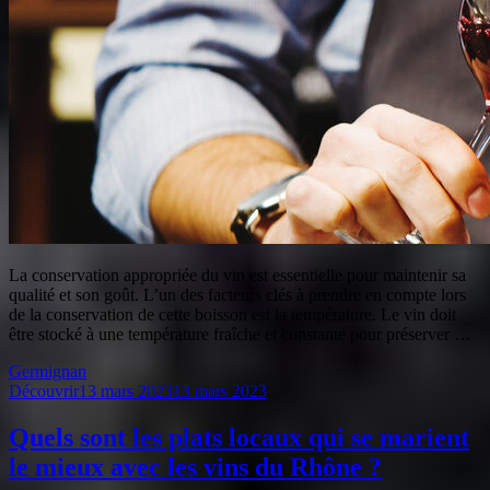
La conservation appropriée du vin est essentielle pour maintenir sa
qualité et son goût. L’un des facteurs clés à prendre en compte lors
de la conservation de cette boisson est la température. Le vin doit
être stocké à une température fraîche et constante pour préserver …
Germignan
Découvrir
13 mars 2023
13 mars 2023
Quels sont les plats locaux qui se marient
le mieux avec les vins du Rhône ?