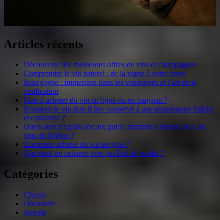
Articles récents
Découverte des meilleures offres de vins et champagnes
Comprendre le vin naturel : de la vigne à votre verre
Bourgogne : immersion dans les vendanges et l’art de la
vinification
Faut-il acheter du vin en ligne ou en magasin ?
Pourquoi le vin doit-il être conservé à une température fraîche
et constante ?
Quels sont les plats locaux qui se marient le mieux avec les
vins du Rhône ?
Comment acheter du vin en gros ?
Que peut-on cuisiner avec un filet de poulet ?
Catégories
Choisir
Découvrir
Investir