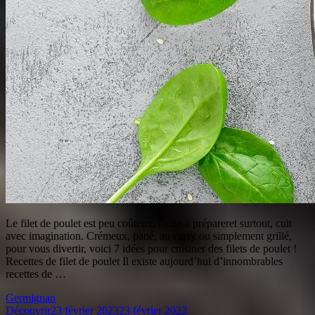
Le filet de poulet est peu coûteux, facile à prépareret surtout, cuit
avec imagination. Crémeux, pané, au curry ou simplement grillé,
pour vous divertir, voici 7 idées pour cuisiner des filets de poulet !
Recettes de filet de poulet Il existe aujourd’hui d’innombrables
recettes de …
Germignan
Découvrir
23 février 2023
23 février 2023