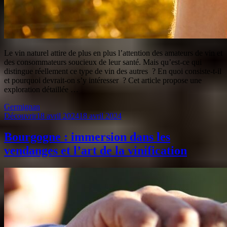
Le vin naturel attire de plus en plus l’attention des amateurs de vin et
des consommateurs soucieux de leur santé. Mais qu’est-ce qui
distingue réellement ce type de vin des autres ? En quoi consiste-t-il
et pourquoi devrait-on s’y intéresser ? Cet article propose une
exploration détaillée …
Germignan
Découvrir
18 avril 2024
18 avril 2024
Bourgogne : immersion dans les
vendanges et l’art de la vinification