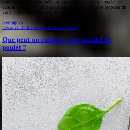
votre cave à vin personnelle ou vous désirez peut-être vous lancer
dans la vente de vin en tant que caviste professionnel et proposer du
vin à la clientèle, pour ce faire, il …
Germignan
Découvrir
23 février 2023
23 février 2023
Que peut-on cuisiner avec un filet de
poulet ?