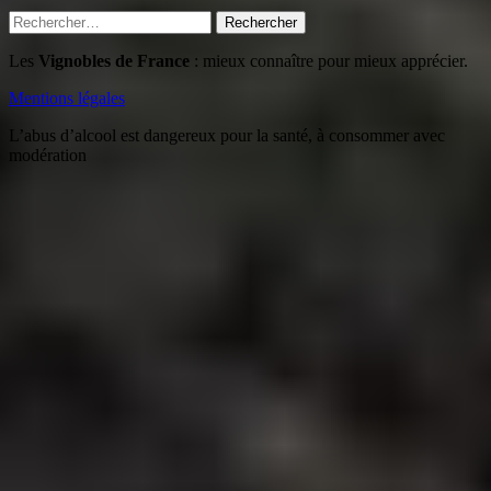
Rechercher :
Les
Vignobles de France
: mieux connaître pour mieux apprécier.
Mentions légales
L’abus d’alcool est dangereux pour la santé, à consommer avec
modération