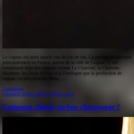
Le cognac est aussi appelé eau-de-vie de vin. Ce produit est fabriqué
principalement en France, autour de la ville de Cognac. C’est
notamment dans des régions comme La Charente, la Charente-
Maritime, les Deux-Sèvres et la Dordogne que la production de
cognac est très présente. Mais, …
Germignan
Choisir
20 février 2023
20 février 2023
Comment choisir un bon champagne ?